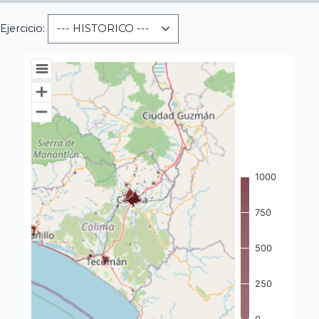
Ejercicio:
Chart
Map of unspecified region with 4 data series.
View as data table, Chart
1000
750
500
250